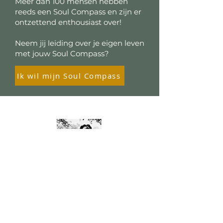
Meer dan 100 mensen hebben
reeds een Soul Compass en zijn er
ontzettend enthousiast over!
Neem jij leiding over je eigen leven
met jouw Soul Compass?
Ik wil mijn Soul Compass
´Het Soul Compass heeft mij heel veel
inzichten gegeven. Ik heb de
afgelopen jaren elke keer weer keuzes
gemaakt vanuit mijn kompas en vorig
jaar ben ik mijn eigen bedrijf gestart!´ -